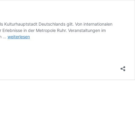
 Kulturhauptstadt Deutschlands gilt. Von internationalen
r Erlebnisse in der Metropole Ruhr. Veranstaltungen im
Veranstaltungen
en …
weiterlesen
im
Ruhrgebiet
2025
–
hier
gibt
es
aktuelle
Informationen